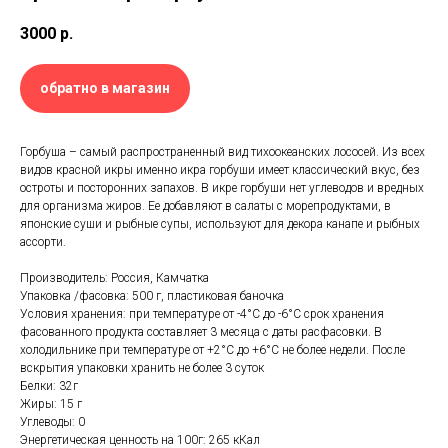
3000
р.
обратно в магазин
Горбуша – самый распространенный вид тихоокеанских лососей. Из всех
видов красной икры именно икра горбуши имеет классический вкус, без
остроты и посторонних запахов. В икре горбуши нет углеводов и вредных
для организма жиров. Ее добавляют в салаты с морепродуктами, в
японские суши и рыбные супы, используют для декора канапе и рыбных
ассорти.
Производитель: Россия, Камчатка
Упаковка /фасовка: 500 г, пластиковая баночка
Условия хранения: при температуре от -4°С до -6°С срок хранения
фасованного продукта составляет 3 месяца с даты расфасовки. В
холодильнике при температуре от +2°С до +6°С не более недели. После
вскрытия упаковки хранить не более 3 суток
Белки: 32г
Жиры: 15 г
Углеводы: 0
Энергетическая ценность на 100г: 265 кКал