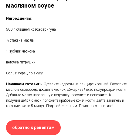
масляном соусе
Ингредиенты:
500 г клешней краба-стригуна
¼ стакана масла
1 зубчик чеснока
веточка петрушки
Соль и перец по вкусу
Начинаем готовить.
Сделайте надрезы на панцире клешней. Растопите
масло в сковороде, добавьте чеснок, обжаривайте до полупрозрачности.
Добавьте мелко нарезанную петрушку, посолите и поперчите. К
получившейся смеси положите крабовые конечности, дайте закипеть и
готовьте около 5 минут. Подавайте теплым. Приятного аппетита!
обратно к рецептам